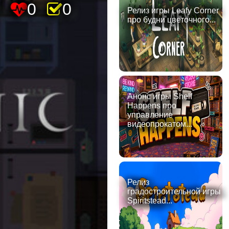
0
0
Релиз игры Leafy Corner
про будни цветочного...
Анонс игры Shelf
Happens про
управление
видеопрокатом...
Релиз
градостроительной игры
Spiritstead...