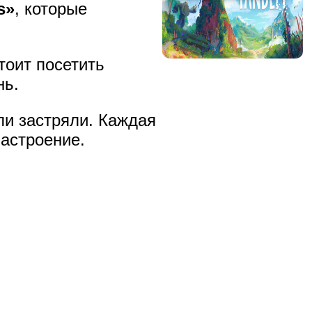
s»
, которые
тоит посетить
нь.
ли застряли. Каждая
настроение.