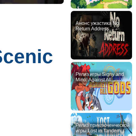
Анонс ужастика No
Return Address...
cenic
Релиз игры Signy and
Mino: Against All...
Релиз приключенческой
игры Lost in Tandem...