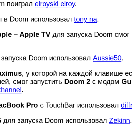
m поиграл
elroyski elroy
.
ы в Doom использовал
tony na
.
ple – Apple TV
для запуска Doom смог 
 запуска Doom использовал
Aussie50
.
aximus
, у которой на каждой клавише е
ей, смог запустить
Doom 2
с модом
Gu
Channel
.
acBook Pro
с TouchBar использовал
diff
5
для запуска Doom использовал
Zekinn
.