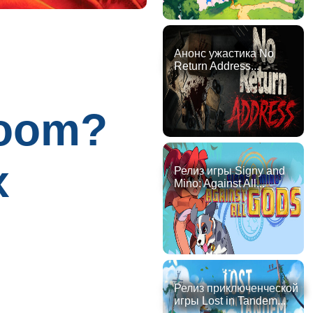
Анонс ужастика No
Return Address...
Doom?
х
Релиз игры Signy and
Mino: Against All...
Релиз приключенческой
игры Lost in Tandem...