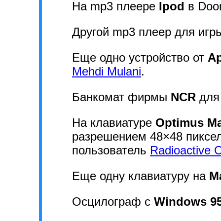
На mp3 плеере
Ipod
в Doo
Другой mp3 плеер для игр
Еще одно устройство от
Ap
Mehdi Mulani
.
Банкомат фирмы
NCR
для
На клавиатуре
Optimus M
разрешением 48×48 пиксел
пользователь
Radioactive 
Еще одну клавиатуру на
M
Осцилограф с
Windows 9