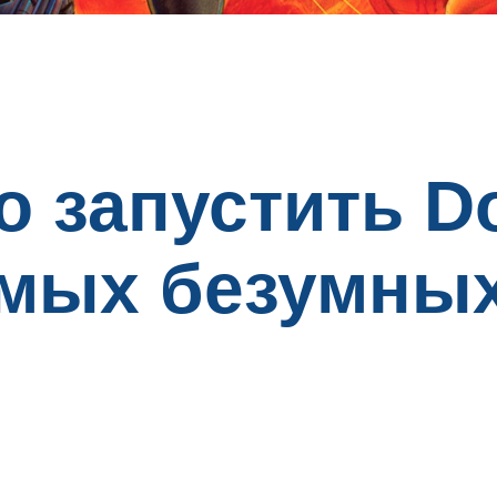
о запустить 
амых безумны