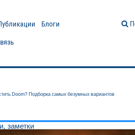
П
Публикации
Блоги
связь
стить Doom? Подборка самых безумных вариантов
и, заметки