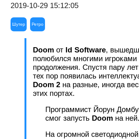
2019-10-29 15:12:05
Шутер
Ретро
Doom
от
Id Software
, вышедш
полюбился многими игроками п
продолжения. Спустя пару лет
тех пор появилась интеллект
Doom 2
на разные, иногда ве
этих портах.
Программист Йорун Домбу
смог запусть
Doom
на ней
На огромной светодиодной