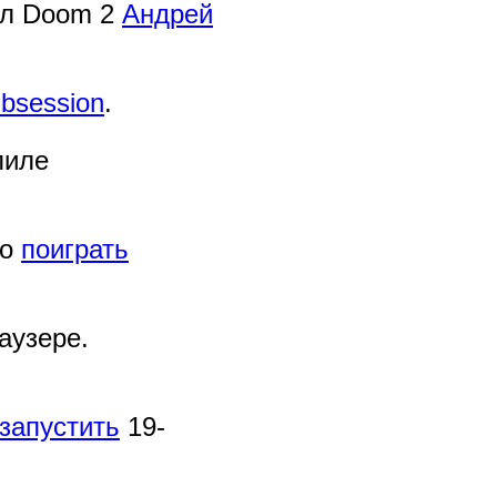
ил Doom 2
Андрей
bsession
.
пиле
но
поиграть
аузере.
запустить
19-