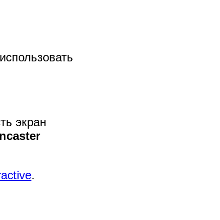
использовать
сть экран
ncaster
ractive
.