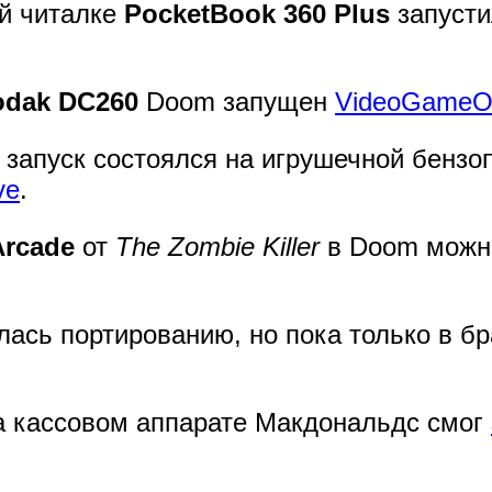
ой читалке
PocketBook 360 Plus
запуст
odak DC260
Doom запущен
VideoGameO
запуск состоялся на игрушечной бензо
ve
.
Arcade
от
The Zombie Killer
в Doom мож
лась портированию, но пока только в бр
 кассовом аппарате Макдональдс смог