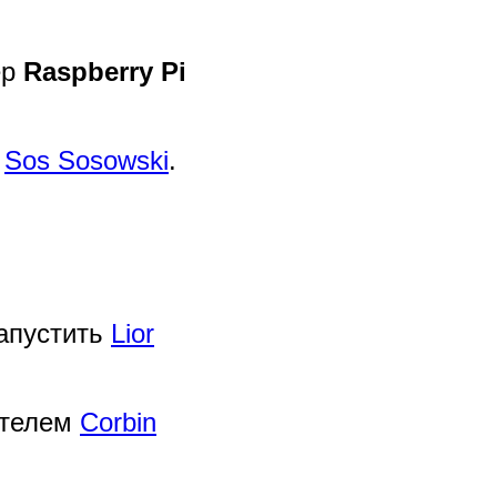
ер
Raspberry Pi
ю
Sos Sosowski
.
апустить
Lior
ателем
Corbin