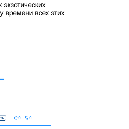
х экзотических
у времени всех этих
ть
0
0