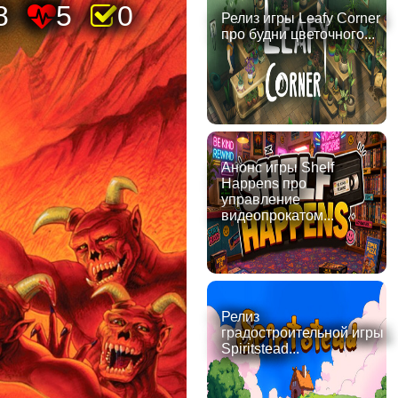
8
5
0
Релиз игры Leafy Corner
про будни цветочного...
Анонс игры Shelf
Happens про
управление
видеопрокатом...
Релиз
градостроительной игры
Spiritstead...