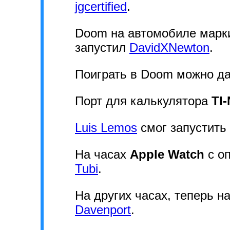
jgcertified
.
Doom на автомобиле мар
запустил
DavidXNewton
.
Поиграть в Doom можно да
Порт для калькулятора
TI-
Luis Lemos
смог запустить
На часах
Apple Watch
с о
Tubi
.
На других часах, теперь н
Davenport
.