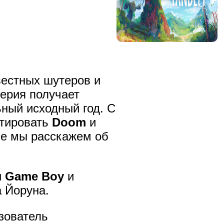
вестных шутеров и
серия получает
ьный исходный год. С
ртировать
Doom
и
ье мы расскажем об
и
Game Boy
и
 Йоруна.
зователь