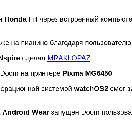
ки
Honda Fit
через встроенный компьют
же на пианино благодаря пользовател
Nspire
сделал
MRAKLOPAZ
.
 Doom на принтере
Pixma MG6450
.
перационной системой
watchOS2
смог з
а
Android Wear
запущен Doom пользов