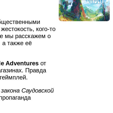
общественными
жестокость, кого-то
ье мы расскажем о
 а также её
le Adventures
от
агазинах. Правда
 геймплей.
закона Саудовской
 пропаганда