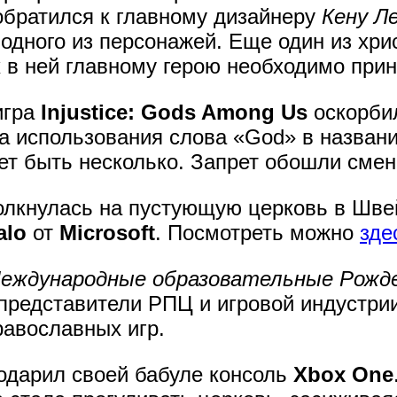
обратился к главному дизайнеру
Кену Л
одного из персонажей. Еще один из хр
ак в ней главному герою необходимо при
игра
Injustice: Gods Among Us
оскорбил
за использования слова «God» в названи
ет быть несколько. Запрет обошли смен
толкнулась на пустующую церковь в Шв
alo
от
Microsoft
. Посмотреть можно
зде
еждународные образовательные Рожд
представители РПЦ и игровой индустрии
равославных игр.
одарил своей бабуле консоль
Xbox One