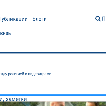
П
Публикации
Блоги
связь
жду религией и видеоиграми
и, заметки