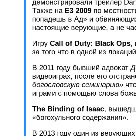
демонстрировали трейлер Dant
Также на
E3 2009
по местности
попадешь в Ад» и обвиняющих
настоящие верующие, а не ча
Игру
Call of Duty: Black Ops
,
за того что в одной из локаци
В 2011 году бывший адвокат
Д
видеоиграх, после его отстран
богословскую семинарию»
что
играми с помощью слова божь
The Binding of Isaac
, вышедш
«богохульного содержания».
В 2013 году один из верующи