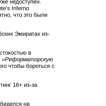
уже недоступен.
e's Inferno
тно, что это были
бских Эмиратах из-
естокостью в
в
«Реформаторскую
го чтобы бороться с
тинг 16+ из-за
биделся на