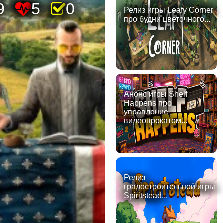
9
5
0
Релиз игры Leafy Corner
про будни цветочного...
Анонс игры Shelf
Happens про
управление
видеопрокатом...
Релиз
градостроительной игры
Spiritstead...