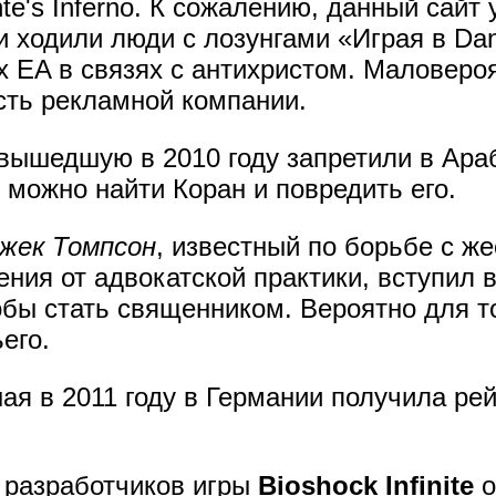
e's Inferno. К сожалению, данный сайт 
 ходили люди с лозунгами «Играя в Dant
 EA в связях с антихристом. Маловероя
сть рекламной компании.
 вышедшую в 2010 году запретили в Ара
й можно найти Коран и повредить его.
жек Томпсон
, известный по борьбе с ж
ения от адвокатской практики, вступил 
бы стать священником. Вероятно для то
его.
ая в 2011 году в Германии получила рей
х разработчиков игры
Bioshock Infinite
о