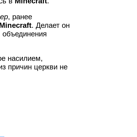
ясь в
Minecraft
.
ер
, ранее
Minecraft
. Делает он
и объединения
ое насилием,
 из причин церкви не