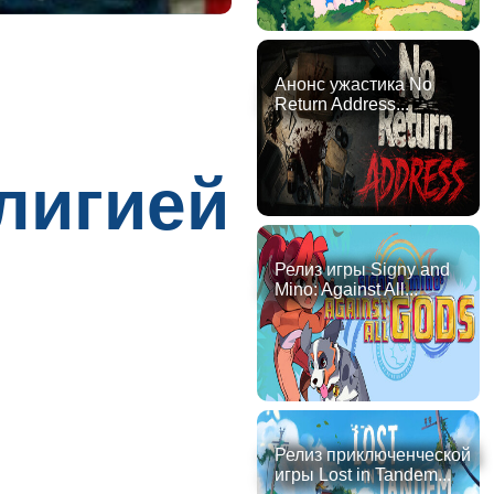
Анонс ужастика No
Return Address...
лигией
Релиз игры Signy and
Mino: Against All...
Релиз приключенческой
игры Lost in Tandem...