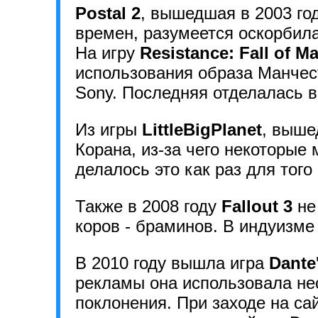
Postal 2
, вышедшая в 2003 го
времен, разумеется оскорбил
На игру
Resistance: Fall of M
использования образа Манчес
Sony. Последняя отделалась 
Из игры
LittleBigPlanet
, выше
Корана, из-за чего некоторые
делалось это как раз для того
Также в 2008 году
Fallout 3
не
коров - браминов. В индуизм
В 2010 году вышла игра
Dante
рекламы она использовала не
поклонения. При заходе на са