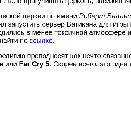
а стала прогуливать церковь, засижива
ической церкви по имени
Роберт Баллес
л запустить сервер Ватикана для игры
ходились в менее токсичной атмосфере 
найти по
ссылке
.
религию преподносят как нечто связанн
e
или
Far Cry 5
. Скорее всего, это одна