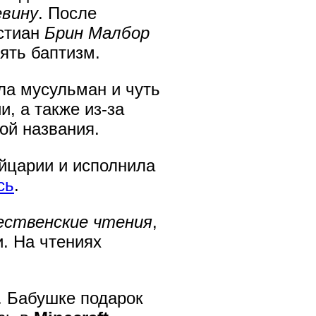
евину
. После
истиан
Брин Малбор
нять баптизм.
а мусульман и чуть
и, а также из-за
ой названия.
ейцарии и исполнила
сь
.
ественские чтения
,
. На чтениях
. Бабушке подарок