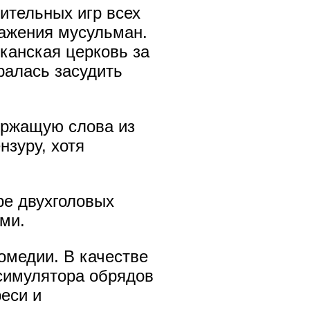
ительных игр всех
ражения мусульман.
канская церковь за
ралась засудить
ержащую слова из
нзуру, хотя
ре двухголовых
ми.
омедии. В качестве
симулятора обрядов
реси и