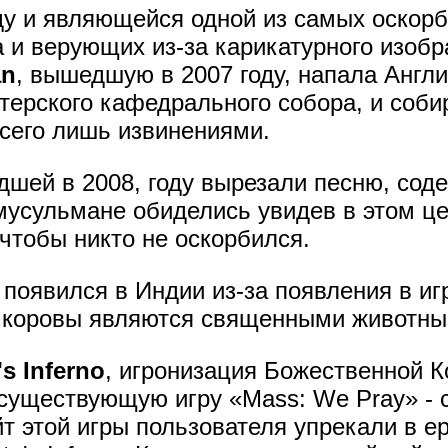
ду и являющейся одной из самых оскорб
а и верующих из-за карикатурного изоб
an
, вышедшую в 2007 году, напала Англи
терского кафедрального собора, и соби
всего лишь извинениями.
дшей в 2008, году вырезали песню, сод
 мусульмане обиделись увидев в этом це
 чтобы никто не оскорбился.
 появился в Индии из-за появления в иг
е коровы являются священными животны
's Inferno
, игронизация Божественной К
существующую игру «Mass: We Pray» - 
йт этой игры пользователя упрекали в е