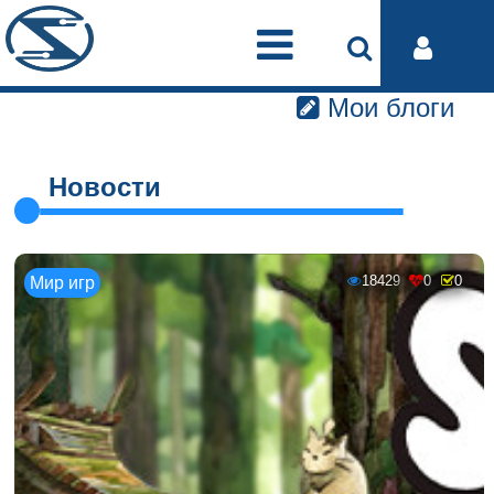
Мои блоги
Новости
18429
0
0
Мир игр