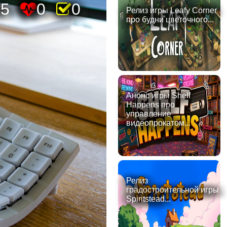
75
0
0
Релиз игры Leafy Corner
про будни цветочного...
Анонс игры Shelf
Happens про
управление
видеопрокатом...
Релиз
градостроительной игры
Spiritstead...