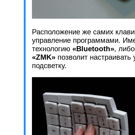
Расположение же самих клавиш
управление программами. Име
технологию
«Bluetooth»
, либ
«ZMK»
позволит настраивать у
подсветку.