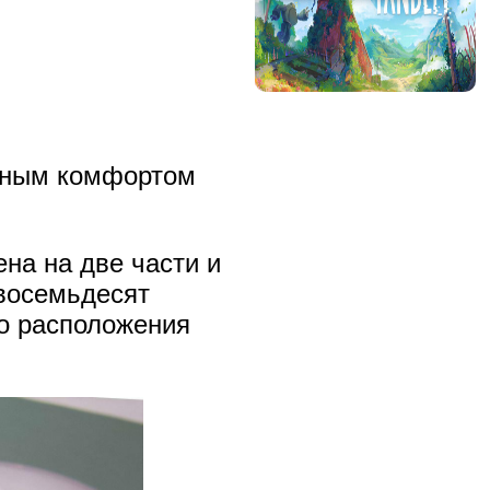
ным комфортом
на на две части и
 восемьдесят
го расположения