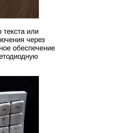
 текста или
лючения через
ное обеспечение
ветодиодную