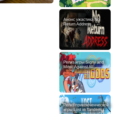
Анонс ужастика No
Return Address...
Релиз игры Signy and
Mino: Against All...
Релиз приключенческой
игры Lost in Tandem...