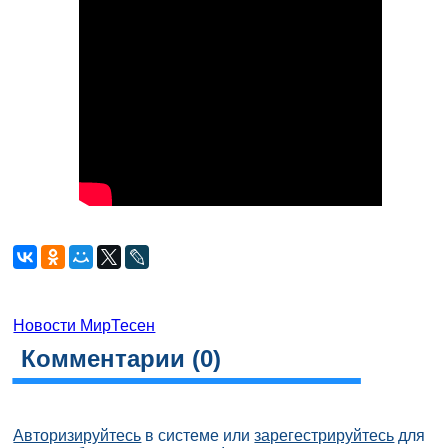
Новости МирТесен
Комментарии (
0
)
Авторизируйтесь
в системе или
зарегестрируйтесь
для