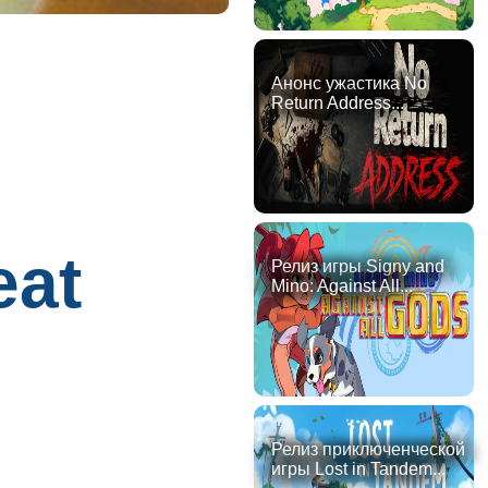
Анонс ужастика No
Return Address...
eat
Релиз игры Signy and
Mino: Against All...
Релиз приключенческой
игры Lost in Tandem...