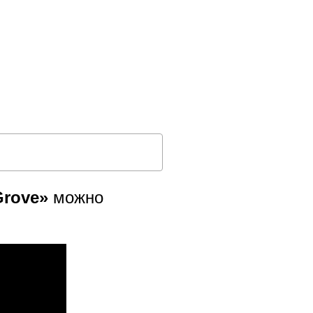
Grove»
можно