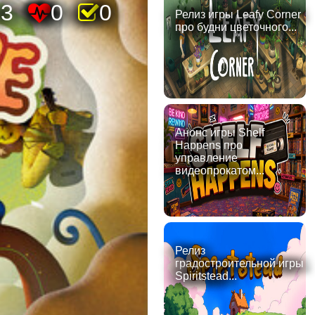
73
0
0
Релиз игры Leafy Corner
про будни цветочного...
Анонс игры Shelf
Happens про
управление
видеопрокатом...
Релиз
градостроительной игры
Spiritstead...