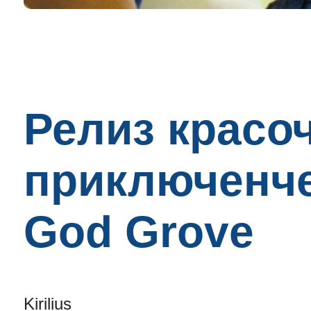
Релиз красо
приключенче
God Grove
Kirilius