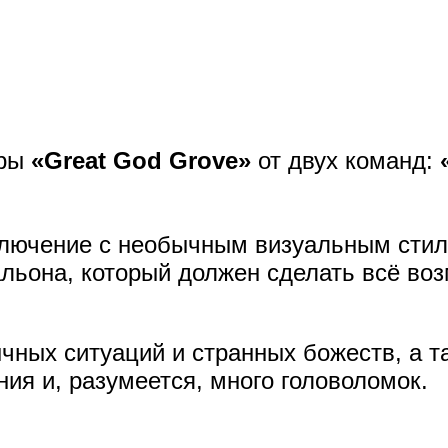
гры
«Great God Grove»
от двух команд:
ключение с необычным визуальным сти
альона, который должен сделать всё во
чных ситуаций и странных божеств, а 
ия и, разумеется, много головоломок.