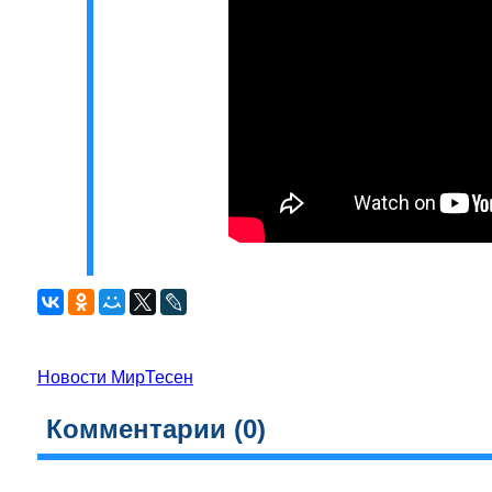
Новости МирТесен
Комментарии (
0
)