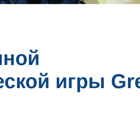
чной
ской игры Gr