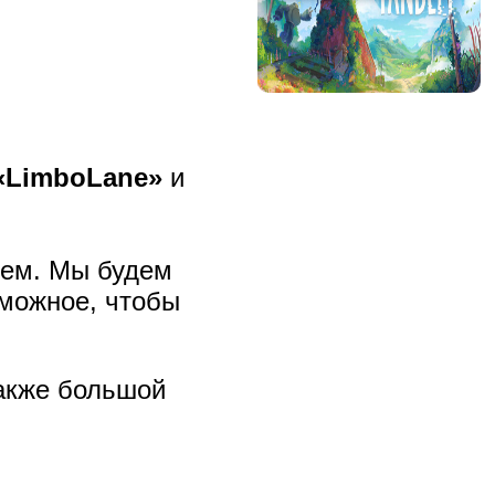
«LimboLane»
и
лем. Мы будем
зможное, чтобы
также большой