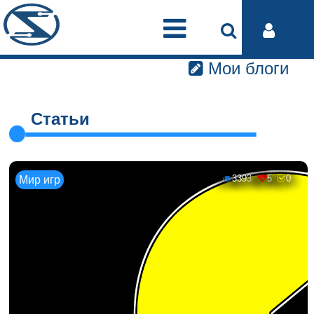
Мои блоги
Статьи
3393
5
0
Мир игр