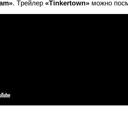
eam»
. Трейлер
«Tinkertown»
можно посм