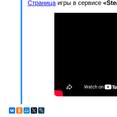
Страница
игры в сервисе
«St