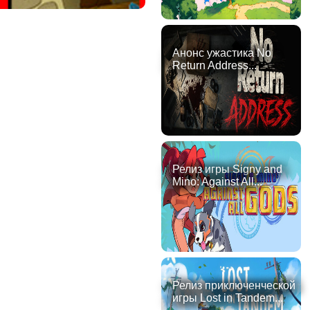
Анонс ужастика No
Return Address...
Релиз игры Signy and
Mino: Against All...
Релиз приключенческой
игры Lost in Tandem...