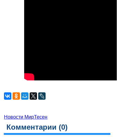
Новости МирТесен
Комментарии (
0
)