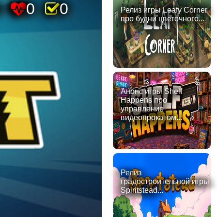
9
0
0
Релиз игры Leafy Corner
про будни цветочного...
Анонс игры Shelf
Happens про
управление
видеопрокатом...
Релиз
градостроительной игры
Spiritstead...