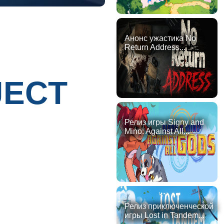
Анонс ужастика No
Return Address...
JECT
Релиз игры Signy and
Mino: Against All...
Релиз приключенческой
игры Lost in Tandem...