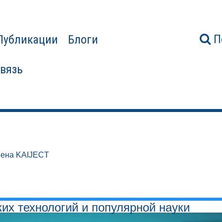
П
Публикации
Блоги
связь
шена KAIJECT
ких технологий и популярной науки