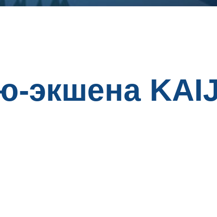
ю-экшена KAI