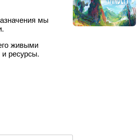
назначения мы
и.
 его живыми
 и ресурсы.