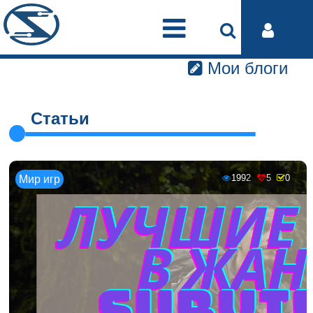
Мои блоги
Статьи
1992
5
0
Мир игр