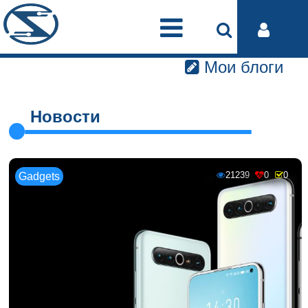
Мои блоги
Новости
21239
0
0
Gadgets