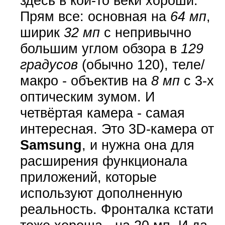
здесь в кои-то веки хороши.
Прям все: основная на
64 мп
,
ширик
32 мп
с непривычно
большим углом обзора в
129
градусов
(обычно 120), теле/
макро - объектив на
8 мп
с 3-x
оптическим зумом. И
четвёртая камера - самая
интересная. Это 3D-камера от
Samsung
, и нужна она для
расширения функционала
приложений, которые
используют дополненную
реальность. Фронталка кстати