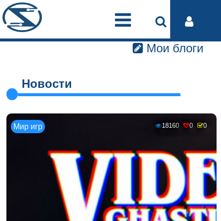
Мои блоги
Новости
18160
0
0
Мир игр