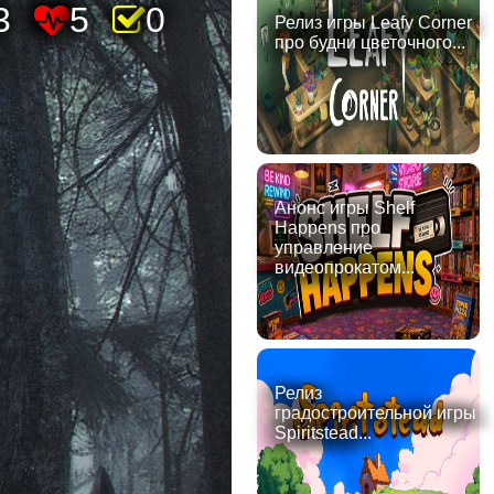
3
5
0
Релиз игры Leafy Corner
про будни цветочного...
Анонс игры Shelf
Happens про
управление
видеопрокатом...
Релиз
градостроительной игры
Spiritstead...