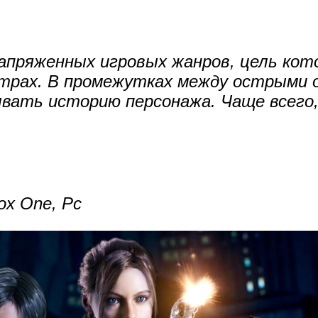
напряженных игровых жанров, цель ко
трах. В промежутках между острыми 
вать историю персонажа. Чаще всего,
box One, Pc