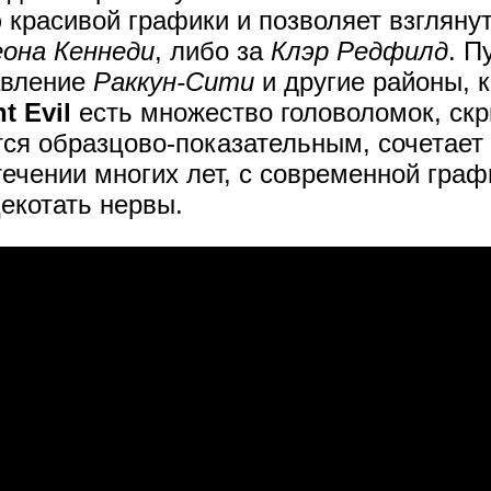
расивой графики и позволяет взглянуть
она Кеннеди
, либо за
Клэр Редфилд
. П
авление
Раккун-Сити
и другие районы, 
t Evil
есть множество головоломок, скр
тся образцово-показательным, сочетает 
ечении многих лет, с современной гра
екотать нервы.