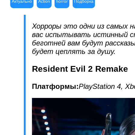
Актуально
Action
horror
Подборка
Хорроры это одни из самых 
вас испытывать истинный с
беготней вам будут рассказы
будет цеплять за душу.
Resident Evil 2 Remake
Платформы:
PlayStation 4, X