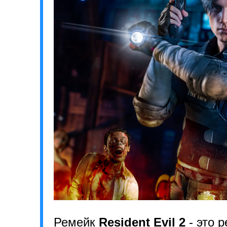
Ремейк
Resident Evil 2
- это 