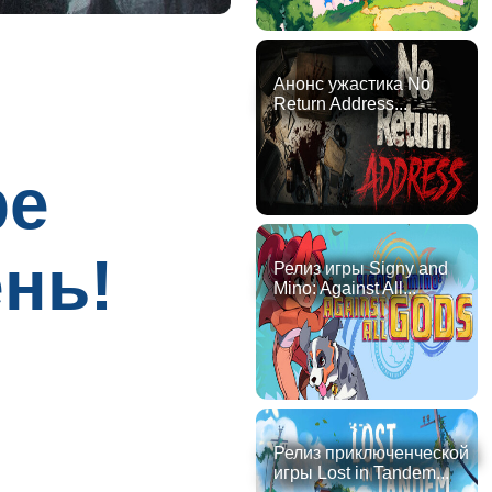
Анонс ужастика No
Return Address...
ре
нь!
Релиз игры Signy and
Mino: Against All...
Релиз приключенческой
игры Lost in Tandem...