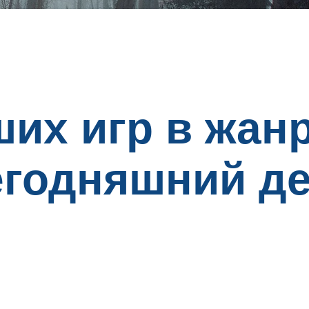
ших игр в жан
егодняшний де