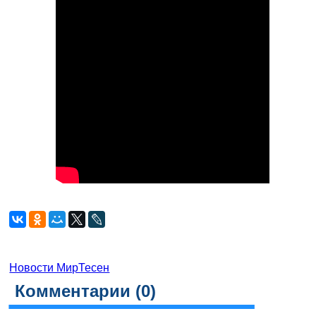
Новости МирТесен
Комментарии (
0
)