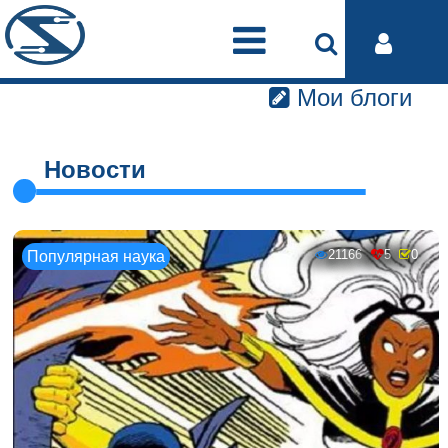
Мои блоги
Новости
21166
5
0
Популярная наука