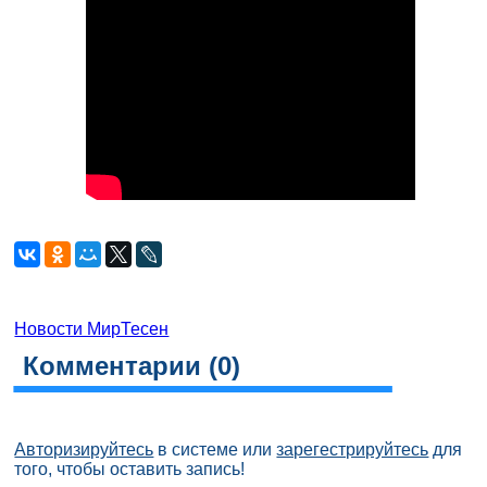
Новости МирТесен
Комментарии (
0
)
Авторизируйтесь
в системе или
зарегестрируйтесь
для
того, чтобы оставить запись!