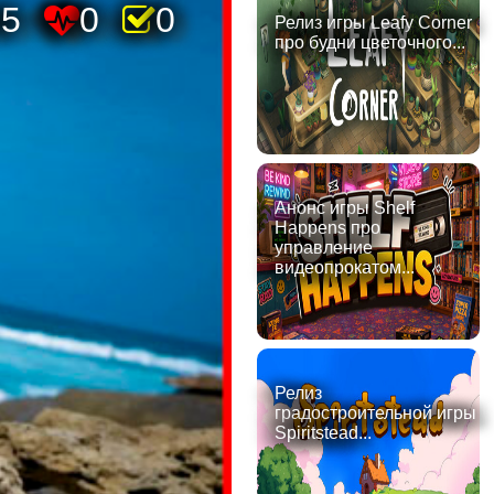
55
0
0
Релиз игры Leafy Corner
про будни цветочного...
Анонс игры Shelf
Happens про
управление
видеопрокатом...
Релиз
градостроительной игры
Spiritstead...