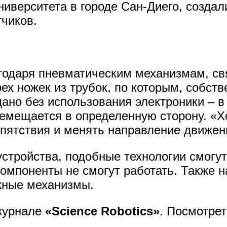
иверситета в городе Сан-Диего, создали
чиков.
агодаря пневматическим механизмам, с
х ножек из трубок, по которым, собств
дано без использования электроники – в
емещается в определенную сторону. «Х
епятствия и менять направление движен
стройства, подобные технологии смогу
компоненты не смогут работать. Также 
жные механизмы.
журнале
«Science Robotics»
. Посмотре