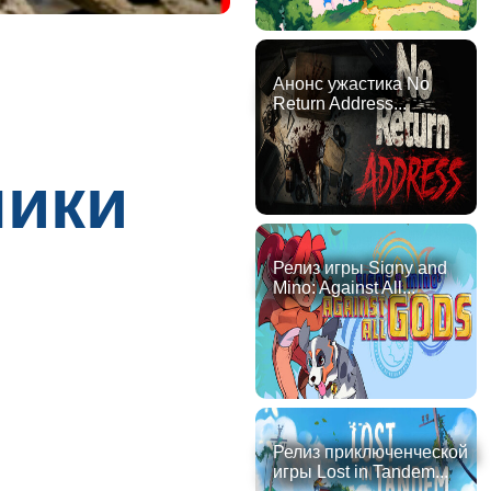
Анонс ужастика No
Return Address...
ники
Релиз игры Signy and
Mino: Against All...
Релиз приключенческой
игры Lost in Tandem...