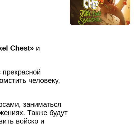
xel Chest»
и
с прекрасной
омстить человеку,
рсами, заниматься
жениях. Также будут
вить войско и