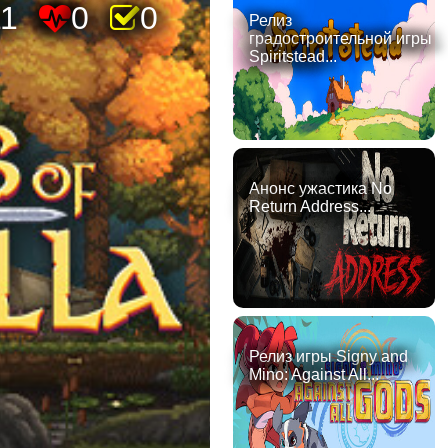
1
0
0
Релиз
градостроительной игры
Spiritstead...
Анонс ужастика No
Return Address...
Релиз игры Signy and
Mino: Against All...