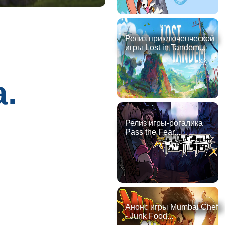
Релиз приключенческой
игры Lost in Tandem...
a.
Релиз игры-рогалика
Pass the Fear...
Анонс игры Mumbai Chef
- Junk Food...