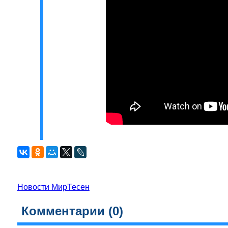
Новости МирТесен
Комментарии (
0
)