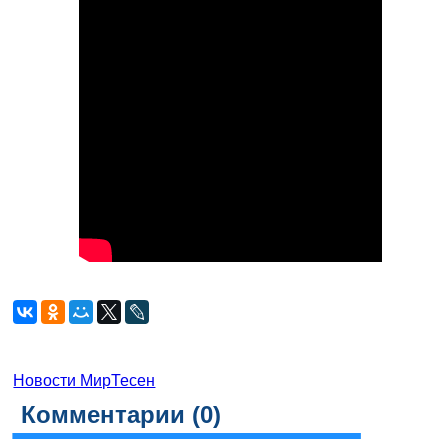
Новости МирТесен
Комментарии (
0
)