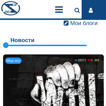
Мои блоги
Новости
18373
0
0
Мир игр