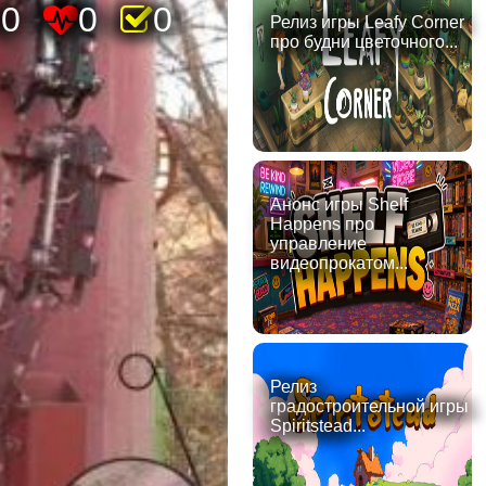
40
0
0
Релиз игры Leafy Corner
про будни цветочного...
Анонс игры Shelf
Happens про
управление
видеопрокатом...
Релиз
градостроительной игры
Spiritstead...