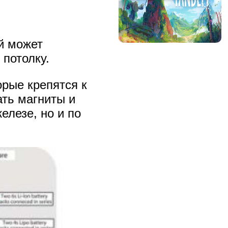
й может
 потолку.
орые крепятся к
ть магниты и
елезе, но и по