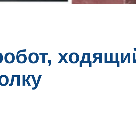
робот, ходящи
олку