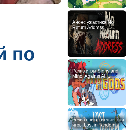
Анонс ужастика No
Return Address...
й по
Релиз игры Signy and
Mino: Against All...
Релиз приключенческой
игры Lost in Tandem...