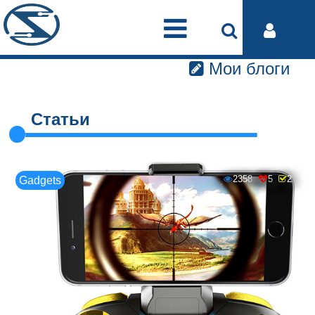
Мои блоги
Статьи
2358
5
2
Gadgets