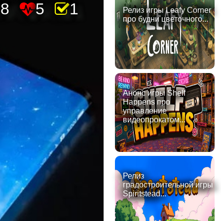
78
5
1
Релиз игры Leafy Corner
про будни цветочного...
Анонс игры Shelf
Happens про
управление
видеопрокатом...
Релиз
градостроительной игры
Spiritstead...