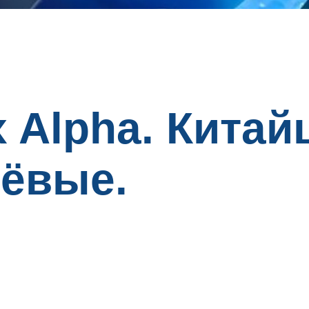
x Alpha. Кита
шёвые.