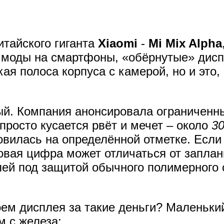
итайского гиганта
Xiaomi
-
Mi Mix Alpha
й моды на смартфоны, «обёрнутые» дисп
ая полоса корпуса с камерой, но и это, 
й. Компания анонсировала ограниченны
просто кусается рвёт и мечет – около
3
овилась на определённой отметке. Если
овая цифра может отличаться от запла
ей под защитой обычного полимерного с
.
оем дисплея за такие деньги? Маленьки
м с железа: