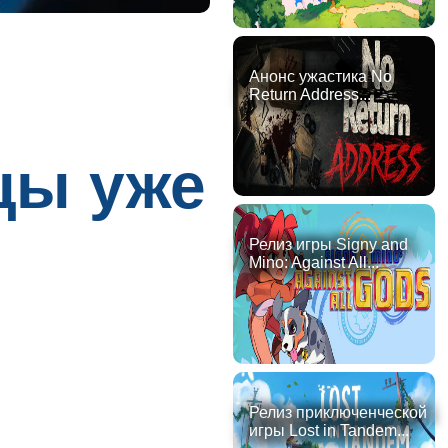
Анонс ужастика No
Return Address...
йцы уже
Релиз игры Signy and
Mino: Against All...
Релиз приключенческой
игры Lost in Tandem...