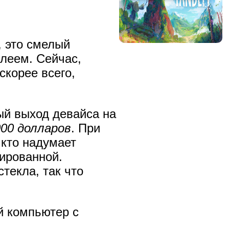
, это смелый
леем. Сейчас,
скорее всего,
й выход девайса на
000 долларов
. При
 кто надумает
нированной.
текла, так что
й компьютер с