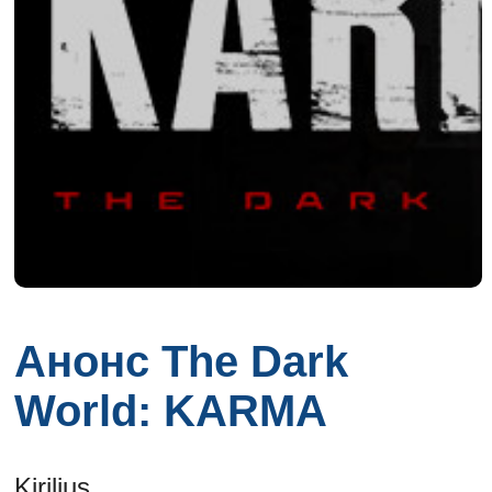
Анонс The Dark
World: KARMA
Kirilius