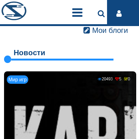
Мои блоги
Новости
20493
5
0
Мир игр