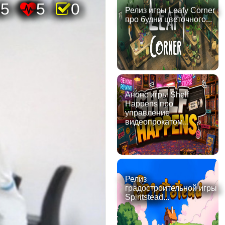
05
5
0
Релиз игры Leafy Corner
про будни цветочного...
Анонс игры Shelf
Happens про
управление
видеопрокатом...
Релиз
градостроительной игры
Spiritstead...