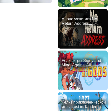
Анонс ужастика No
Return Address...
Релиз игры Signy and
Mino: Against All...
Релиз приключенческой
игры Lost in Tandem...