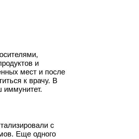
осителями,
продуктов и
енных мест и после
иться к врачу. В
ш иммунитет.
итализировали с
мов. Еще одного