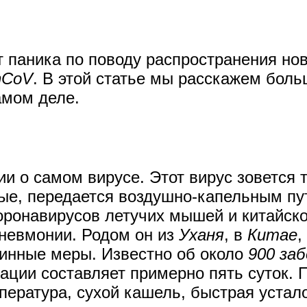
 паника по поводу распространения нов
nCoV
. В этой статье мы расскажем боль
амом деле.
 о самом вирусе. Этот вирус зовется т
ные, передается воздушно-капельным пу
оронавирусов летучих мышей и китайско
пневмонии. Родом он из
Уханя
, в
Китае
,
инные меры. Известно об около
900 за
ации составляет примерно пять суток. 
ература, сухой кашель, быстрая устал