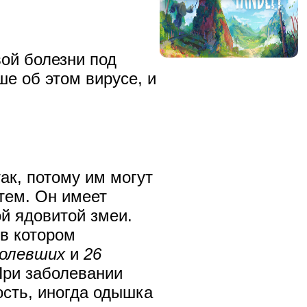
ой болезни под
ше об этом вирусе, и
ак, потому им могут
тем. Он имеет
й ядовитой змеи.
 в котором
болевших
и
26
При заболевании
ость, иногда одышка