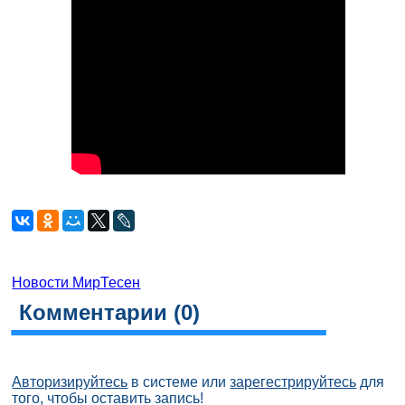
Новости МирТесен
Комментарии (
0
)
Авторизируйтесь
в системе или
зарегестрируйтесь
для
того, чтобы оставить запись!