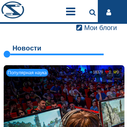
Мои блоги
Новости
18379
0
0
Популярная наука