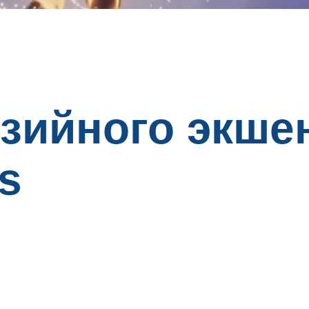
зийного экше
ts