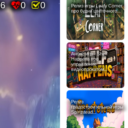
36
0
0
Релиз игры Leafy Corner
про будни цветочного...
Анонс игры Shelf
Happens про
управление
видеопрокатом...
Релиз
градостроительной игры
Spiritstead...