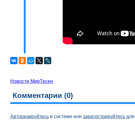
Новости МирТесен
Комментарии (
0
)
Авторизируйтесь
в системе или
зарегестрируйтесь
для 