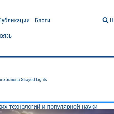
П
Публикации
Блоги
связь
го экшена Strayed Lights
ких технологий и популярной науки