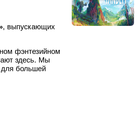
»
, выпускающих
рном фэнтезийном
тают здесь. Мы
я для большей