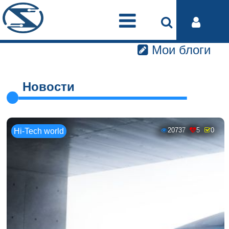
Мои блоги
Новости
20737
5
0
Hi-Tech world