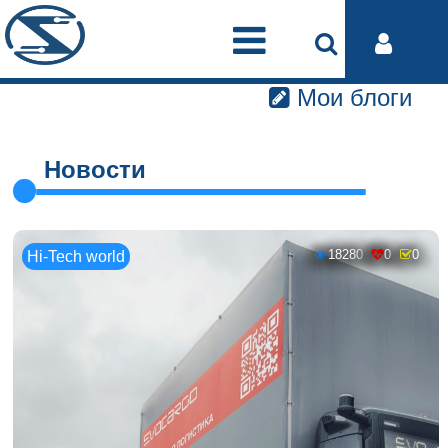
Мои блоги
Новости
18280
0
0
Hi-Tech world