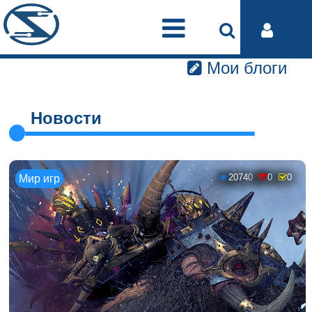
Мои блоги
Новости
20740
0
0
Мир игр