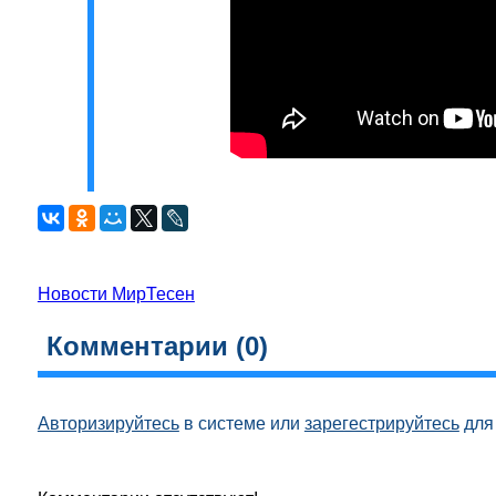
Новости МирТесен
Комментарии (
0
)
Авторизируйтесь
в системе или
зарегестрируйтесь
для 