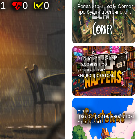
71
0
0
Релиз игры Leafy Corner
про будни цветочного...
Анонс игры Shelf
Happens про
управление
видеопрокатом...
Релиз
градостроительной игры
Spiritstead...