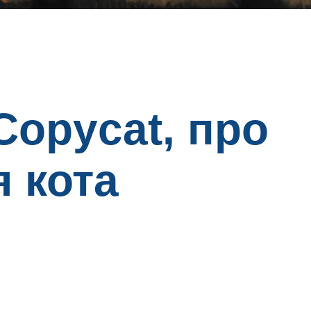
Copycat, про
 кота