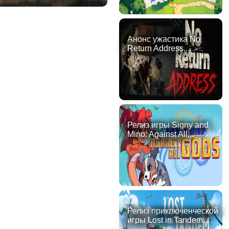
Анонс ужастика No
Return Address...
Релиз игры Signy and
Mino: Against All...
Релиз приключенческой
игры Lost in Tandem...