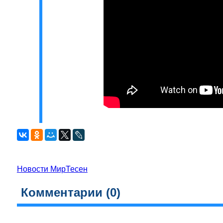
Новости МирТесен
Комментарии (
0
)