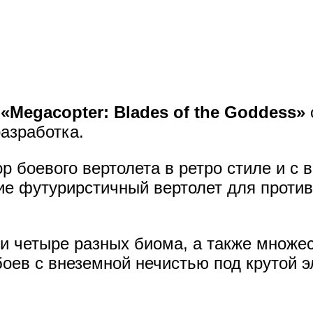
«Megacopter: Blades of the Goddess»
разработка.
р боевого вертолета в ретро стиле и с 
ие футурирстичный вертолет для против
и четыре разных биома, а также множе
оев с внеземной нечистью под крутой 