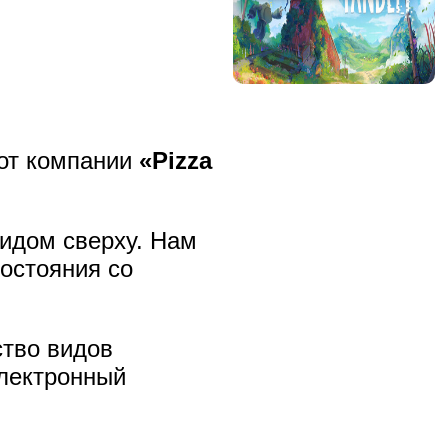
от компании
«Pizza
видом сверху. Нам
остояния со
ство видов
электронный