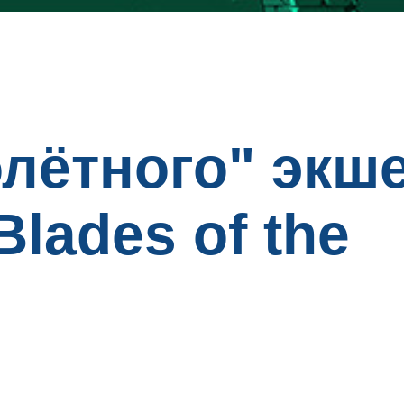
олётного" экш
Blades of the