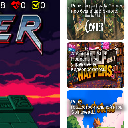
78
0
0
Релиз игры Leafy Corner
про будни цветочного...
Анонс игры Shelf
Happens про
управление
видеопрокатом...
Релиз
градостроительной игры
Spiritstead...