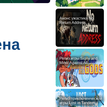
Анонс ужастика No
Return Address...
ена
Релиз игры Signy and
Mino: Against All...
Релиз приключенческой
игры Lost in Tandem...