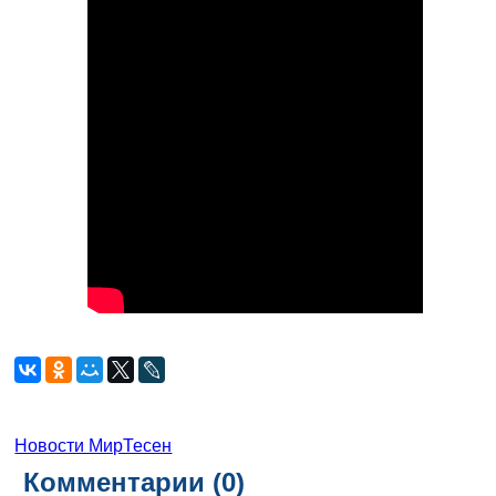
Новости МирТесен
Комментарии (
0
)