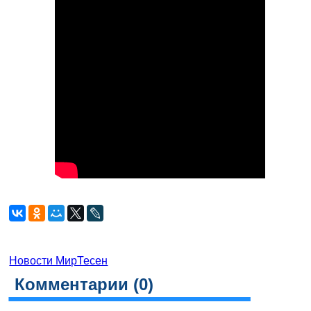
Новости МирТесен
Комментарии (
0
)