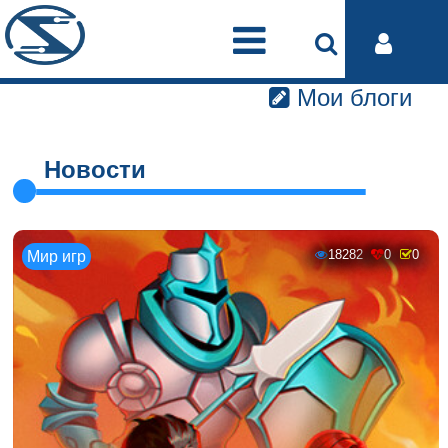
Мои блоги
Новости
18282
0
0
Мир игр