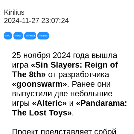
Kirilius
2024-11-27 23:07:24
RPG
Релиз
Фэнтези
Рогалик
25 ноября 2024 года вышла
игра
«Sin Slayers: Reign of
The 8th»
от разработчика
«goonswarm»
. Ранее они
выпустили две небольшие
игры
«Alteric»
и
«Pandarama:
The Lost Toys»
.
Проект представляет собой