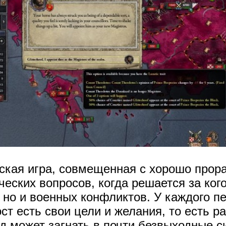
еская игра, совмещенная с хорошо прор
ческих вопросов, когда решается за ког
 но и военных конфликтов. У каждого п
ст есть свои цели и желания, то есть р
д может загнать в почти безвыходные с