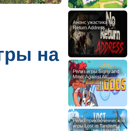
Анонс ужастика No
Return Address...
гры на
Релиз игры Signy and
Mino: Against All...
Релиз приключенческой
игры Lost in Tandem...