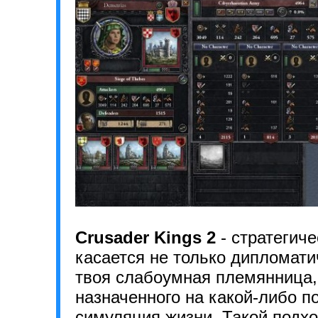
Crusader Kings 2
- стратегич
касается не только дипломати
твоя слабоумная племянница,
назначенного на какой-либо по
симуляция жизни. Такой подхо