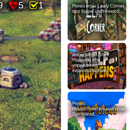
9
5
1
Релиз игры Leafy Corner
про будни цветочного...
Анонс игры Shelf
Happens про
управление
видеопрокатом...
Релиз
градостроительной игры
Spiritstead...