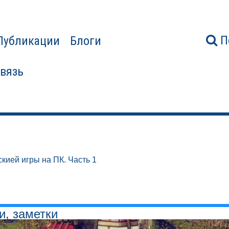
П
Публикации
Блоги
связь
кией игры на ПК. Часть 1
и, заметки