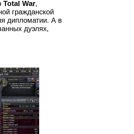
р
Total War
,
ной гражданской
ля дипломатии. А в
ванных дуэлях,