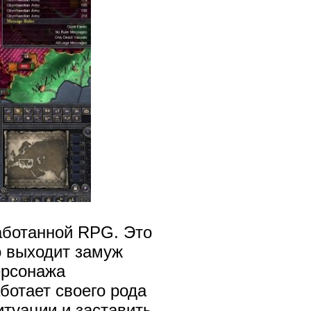
аботанной RPG. Это
о выходит замуж
ерсонажа
аботает своего рода
итуации и заставить