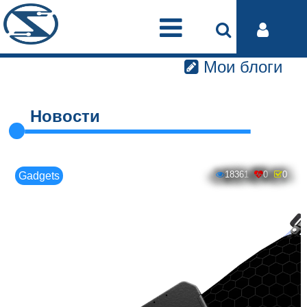
Мои блоги
Новости
18361
0
0
Gadgets