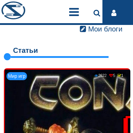
Мои блоги
Статьи
2622
5
1
Мир игр