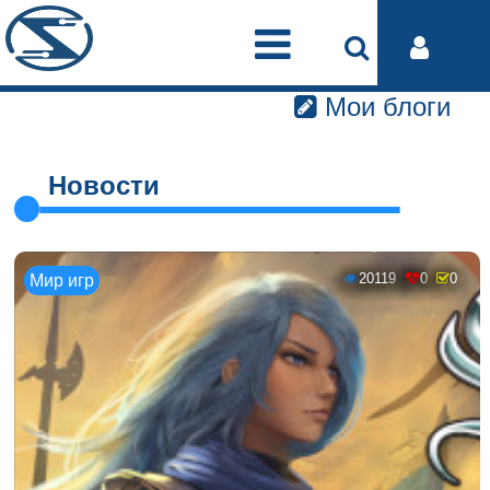
Мои блоги
Новости
20119
0
0
Мир игр