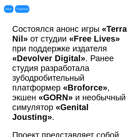
Анонс
Стратегия
Состоялся анонс игры
«Terra
Nil»
от студии
«Free Lives»
при поддержке издателя
«Devolver Digital»
. Ранее
студия разработала
зубодробительный
платформер
«Broforce»
,
экшен
«GORN»
и необычный
симулятор
«Genital
Jousting»
.
Проект представляет собой