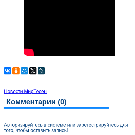
Новости МирТесен
Комментарии (
0
)
Авторизируйтесь
в системе или
зарегестрируйтесь
для
того, чтобы оставить запись!