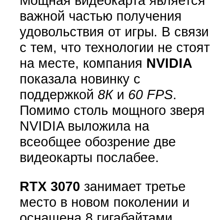
Мощная видеокарта является
важной частью получения
удовольствия от игры. В связи
с тем, что технологии не стоят
на месте, компания
NVIDIA
показала новинку с
поддержкой
8К
и
60 FPS
.
Помимо столь мощного зверя
NVIDIA выложила на
всеобщее обозрение две
видеокарты послабее.
RTX 3070
занимает третье
место в новом поколении и
оснащена 8 гигабайтами