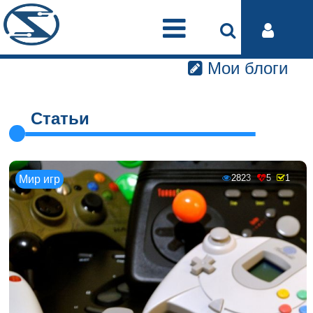
Мои блоги
Статьи
2823
5
1
Мир игр