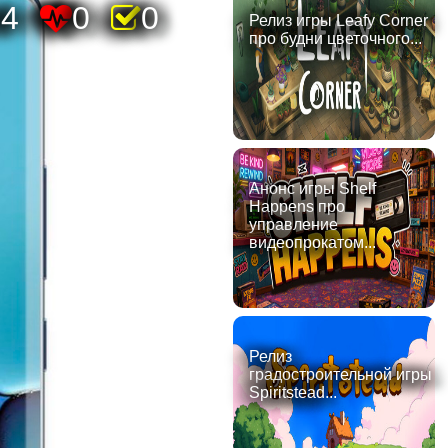
84
0
0
Релиз игры Leafy Corner
про будни цветочного...
Анонс игры Shelf
Happens про
управление
видеопрокатом...
Релиз
градостроительной игры
Spiritstead...