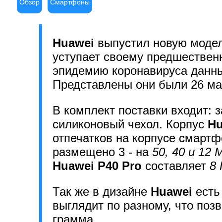
Обзор
Смартфоны
Huawei
выпустил новую моде
уступает своему предшественн
эпидемию коронавируса данны
Представлены они были 26 мар
В комплект поставки входит: з
силиконовый чехол. Корпус
Hu
отпечатков на корпусе смартф
размещено 3 - на
50, 40 и 12 
Huawei P40 Pro
составляет
8 
Так же в дизайне
Huawei
есть 
выглядит по разному, что поз
грамма.