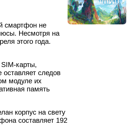
й смартфон не
плюсы. Несмотря на
еля этого года.
 SIM-карты,
е оставляет следов
ом модуле их
ативная память
елан корпус на свету
тфона составляет 192