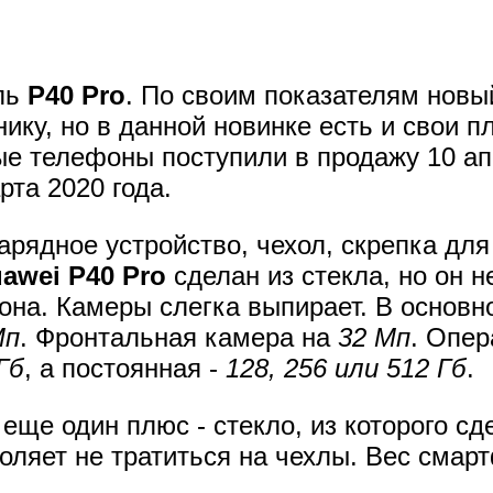
ль
P40 Pro
. По своим показателям новы
ику, но в данной новинке есть и свои 
е телефоны поступили в продажу 10 апр
та 2020 года.
арядное устройство, чехол, скрепка для
awei P40 Pro
сделан из стекла, но он н
она. Камеры слегка выпирает. В основн
Мп
. Фронтальная камера на
32 Мп
. Опер
Гб
, а постоянная -
128, 256 или 512 Гб
.
еще один плюс - стекло, из которого сд
воляет не тратиться на чехлы. Вес смар