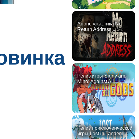
Анонс ужастика No
Return Address...
новинка
Релиз игры Signy and
Mino: Against All...
Релиз приключенческой
игры Lost in Tandem...