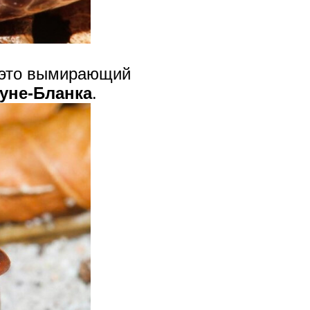
о это вымирающий
уне-Бланка
.