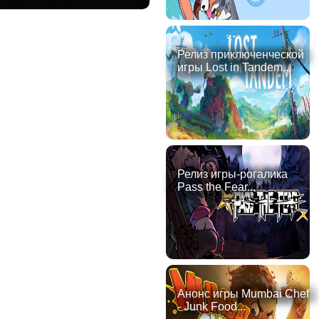
Релиз приключенческой
игры Lost in Tandem...
Релиз игры-рогалика
Pass the Fear...
Анонс игры Mumbai Chef
- Junk Food...