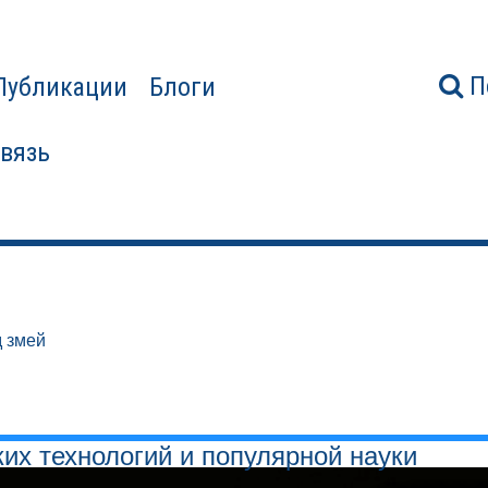
П
Публикации
Блоги
связь
 змей
ких технологий и популярной науки