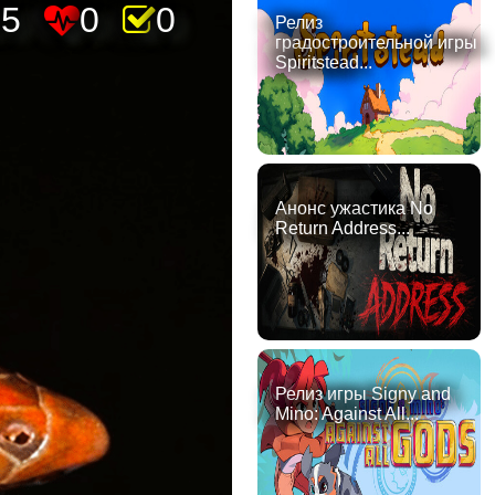
05
0
0
Релиз
градостроительной игры
Spiritstead...
Анонс ужастика No
Return Address...
Релиз игры Signy and
Mino: Against All...