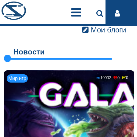
Мои блоги
Новости
19902
0
0
Мир игр