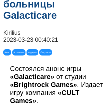
больницы
Galacticare
Kirilius
2023-03-23 00:40:21
Анонс
Астрономия
Медицина
Симулятор
Состоялся анонс игры
«Galacticare»
от студии
«Brightrock Games»
. Издает
игру компания
«CULT
Games»
.