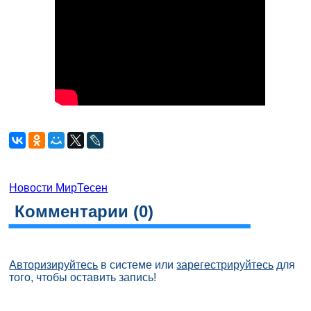
Новости МирТесен
Комментарии (
0
)
Авторизируйтесь
в системе или
зарегестрируйтесь
для
того, чтобы оставить запись!