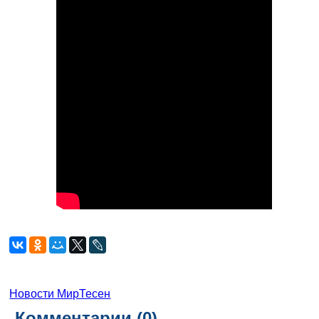
Новости МирТесен
Комментарии (
0
)