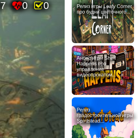
27
0
0
Релиз игры Leafy Corner
про будни цветочного...
Анонс игры Shelf
Happens про
управление
видеопрокатом...
Релиз
градостроительной игры
Spiritstead...