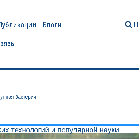
П
Публикации
Блоги
связь
упная бактерия
ких технологий и популярной науки