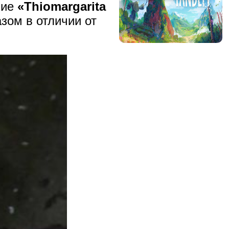
ние
«Thiomargarita
зом в отличии от