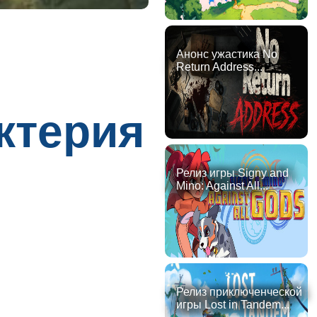
Анонс ужастика No
Return Address...
ктерия
Релиз игры Signy and
Mino: Against All...
Релиз приключенческой
игры Lost in Tandem...